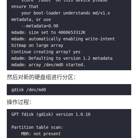
    store '/boot' on this device please 
    your boot-loader understands md/v1.x 
mdadm: automatically enabling write-intent 
然后对新的硬盘组进行分区：
操作过程：