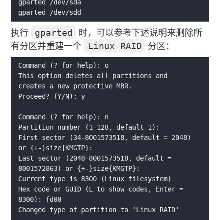
执行
gparted
时，可以参考下述说明来删除所
有分区并重建一个
Linux RAID
分区：
This option deletes all partitions and 
First sector (34-8001573518, default = 2048) 
Last sector (2048-8001573518, default = 
Hex code or GUID (L to show codes, Enter = 