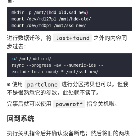
备：
mkdir -p /mnt/
{
hdd-old,ssd-new
}
进行数据迁移，将
lost+found
之外的内容同
步过去：
cd
rsync --progress -av --numeric-ids --
exclude
=
※ 使用
partclone
进行分区拷贝也可以。但我
不是很熟悉它的参数，此处就不谈了。
完事后就可以使用
poweroff
指令关机啦。
回到系统
执行关机指令后并确认设备断电；然后将旧的两块