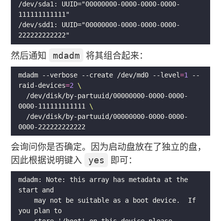
/dev/sda1: UUID="00000000-0000-0000-0000-
/dev/sdd1: UUID="00000000-0000-0000-0000-
然后通知
mdadm
将其组合起来：
mdadm --verbose --create /dev/md0 --level
=
1
 --
raid-devices
=
2
  /dev/disk/by-partuuid/00000000-0000-0000-
0000-111111111111 
  /dev/disk/by-partuuid/00000000-0000-0000-
会询问你是否确定。因为启动盘放在了独立的盘，
因此根据说明键入
yes
即可：
mdadm: Note: this array has metadata at the 
    may not be suitable as a boot device.  If 