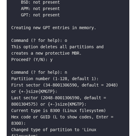
This option deletes all partitions and 
First sector (34-8001306590, default = 2048) 
Last sector (2048-8001306590, default = 
Hex code or GUID (L to show codes, Enter = 
Changed type of partition to 'Linux 