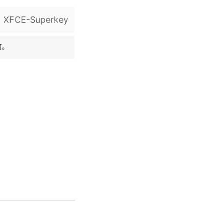
XFCE-Superkey
可。