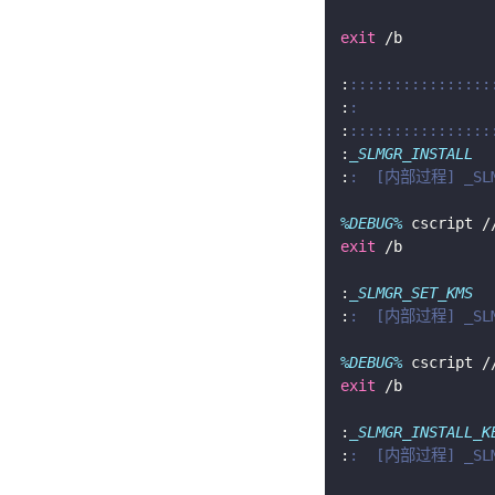
exit
:
::::::::::::::::
:
:               
:
::::::::::::::::
:
_SLMGR_INSTALL
:
:  [内部过程] _SL
%DEBUG%
 cscript /
exit
:
_SLMGR_SET_KMS
:
:  [内部过程] _SLM
%DEBUG%
 cscript /
exit
:
_SLMGR_INSTALL_K
:
:  [内部过程] _SLM