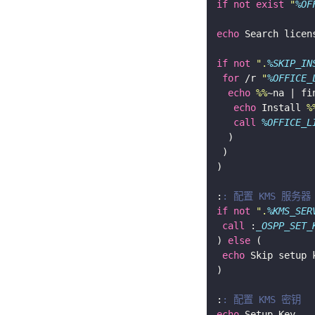
if
not
exist
"
%OF
echo
 Search licen
if
not
".
%SKIP_IN
for
 /r 
"
%OFFICE_
echo
%%
echo
 Install 
%
call
%OFFICE_L
:
: 配置 KMS 服务器
if
not
".
%KMS_SER
call
 :
_OSPP_SET_
) 
else
echo
:
: 配置 KMS 密钥
echo