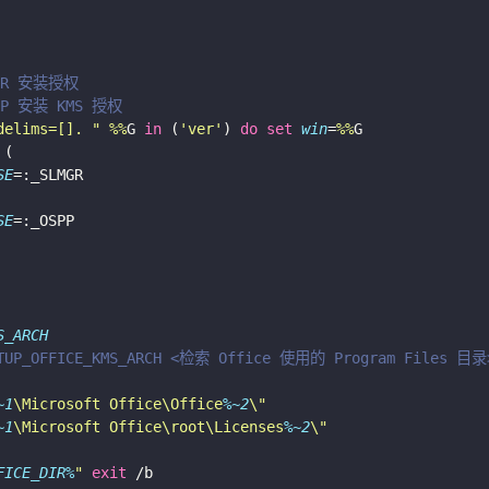
MGR 安装授权
P 安装 KMS 授权
delims=[]. "
%%
G 
in
 (
'ver'
) 
do
set
win
=
%%
SE
SE
S_ARCH
UP_OFFICE_KMS_ARCH <检索 Office 使用的 Program Files 目
~1
\Microsoft Office\Office
%~2
\"
~1
\Microsoft Office\root\Licenses
%~2
\"
FICE_DIR%
"
exit