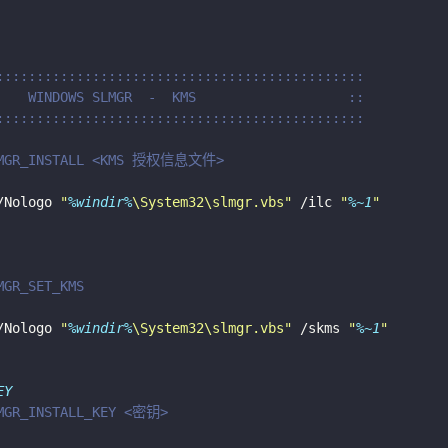
::::::::::::::::::::::::::::::::::::::::::::::
    WINDOWS SLMGR  -  KMS                   ::
::::::::::::::::::::::::::::::::::::::::::::::
MGR_INSTALL <KMS 授权信息文件>
/Nologo 
"
%windir%
\System32\slmgr.vbs"
 /ilc 
"
%~1
"
GR_SET_KMS
/Nologo 
"
%windir%
\System32\slmgr.vbs"
 /skms 
"
%~1
"
EY
GR_INSTALL_KEY <密钥>