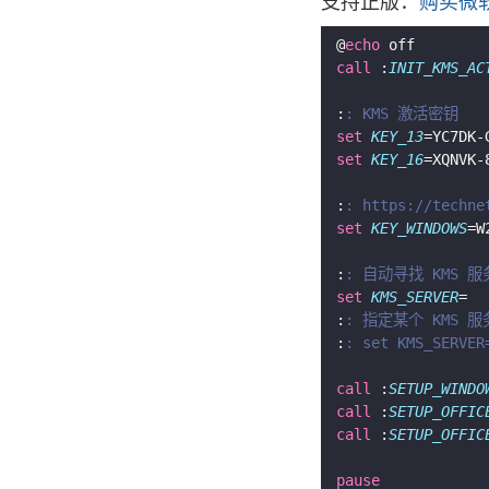
支持正版：
购买微软
@
echo
call
 :
INIT_KMS_AC
:
: KMS 激活密钥
set
KEY_13
set
KEY_16
:
: https://techne
set
KEY_WINDOWS
:
: 自动寻找 KMS 
set
KMS_SERVER
:
: 指定某个 KMS 
:
: set KMS_SERVER
call
 :
SETUP_WINDO
call
 :
SETUP_OFFIC
call
 :
SETUP_OFFIC
pause