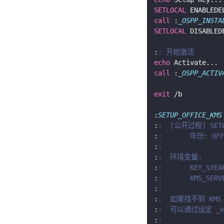
SETLOCAL
call
 :
_OSPP_INSTA
SETLOCAL
:
: 开始激活
echo
call
 :
_OSPP_ACTIV
exit
:
SETUP_OFFICE_KMS
:
:  [公开过程] SETU
:
:       年份: OF
:
:
:
:  环境变量:
:
:       KEY_%YE
:
:       KMS_SER
:
:
:
:  如果找不到 KM
:
:  可以通过设定 _v
:
: