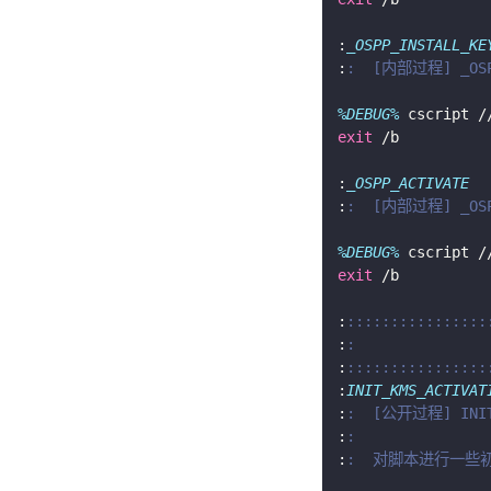
:
_OSPP_INSTALL_KE
:
:  [内部过程] _OSP
%DEBUG%
 cscript /
exit
:
_OSPP_ACTIVATE
:
:  [内部过程] _OSP
%DEBUG%
 cscript /
exit
:
::::::::::::::::
:
:               
:
::::::::::::::::
:
INIT_KMS_ACTIVAT
:
:  [公开过程] INIT
:
:
:
:  对脚本进行一些