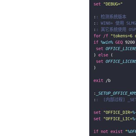
set
"DEBUG="
:
: 检测系统版本
:
: WIN8+ 使用 SL
:
: 其它系统使用 OSP
for
/f
"tokens=6 
if
%win%
GEQ
set
OFFICE_LICEN
) 
else
set
OFFICE_LICEN
exit
:
_SETUP_OFFICE_KM
:
:  [内部过程] _SET
set
"OFFICE_DIR=
%
set
"OFFICE_LIC=
%
if
not
exist
"
%OF