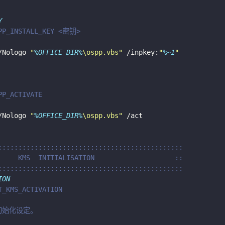
Y
P_INSTALL_KEY <密钥>
/Nologo 
"
%OFFICE_DIR%
\ospp.vbs"
 /inpkey:
"
%~1
"
P_ACTIVATE
/Nologo 
"
%OFFICE_DIR%
\ospp.vbs"
::::::::::::::::::::::::::::::::::::::::::::::
     KMS  INITIALISATION                    ::
::::::::::::::::::::::::::::::::::::::::::::::
ION
_KMS_ACTIVATION
初始化设定。