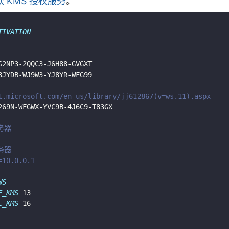
 KMS 授权服务
。
TIVATION
t.microsoft.com/en-us/library/jj612867(v=ws.11).aspx
服务器
服务器
=10.0.0.1
WS
E_KMS
E_KMS