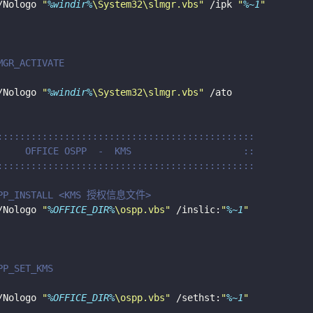
/Nologo 
"
%windir%
\System32\slmgr.vbs"
 /ipk 
"
%~1
"
GR_ACTIVATE
/Nologo 
"
%windir%
\System32\slmgr.vbs"
::::::::::::::::::::::::::::::::::::::::::::::
     OFFICE OSPP  -  KMS                    ::
::::::::::::::::::::::::::::::::::::::::::::::
PP_INSTALL <KMS 授权信息文件>
/Nologo 
"
%OFFICE_DIR%
\ospp.vbs"
 /inslic:
"
%~1
"
P_SET_KMS
/Nologo 
"
%OFFICE_DIR%
\ospp.vbs"
 /sethst:
"
%~1
"