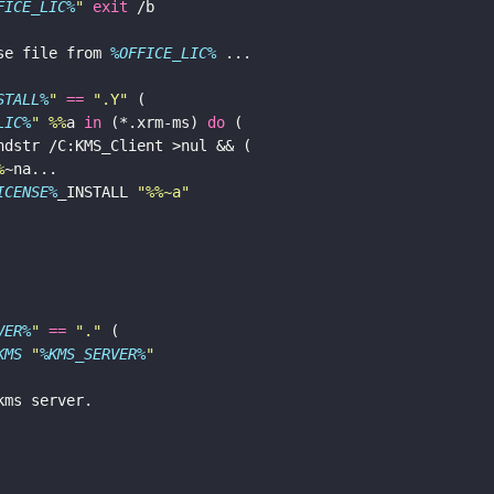
FICE_LIC%
"
exit
se file from 
%OFFICE_LIC%
STALL%
"
==
".Y"
LIC%
"
%%
a 
in
 (*.xrm-ms) 
do
%
ICENSE%
_INSTALL 
"
%%
~a"
VER%
"
==
"."
KMS
"
%KMS_SERVER%
"