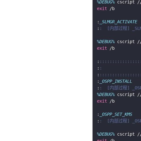
%DEBUG%
 cscript /
exit
:
_SLMGR_ACTIVATE
:
:  [内部过程] _SLM
%DEBUG%
 cscript /
exit
:
::::::::::::::::
:
:               
:
::::::::::::::::
:
_OSPP_INSTALL
:
:  [内部过程] _OS
%DEBUG%
 cscript /
exit
:
_OSPP_SET_KMS
:
:  [内部过程] _OSP
%DEBUG%
 cscript /
exit