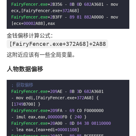
FairyFencer.exe
+
2
B356 - 
8
B 
0
D 
682
A3601 - mov 
ecx,[FairyFencer.exe+
372
FairyFencer.exe
+
2
B3FF - 
89
81
882
A0000 - mov 
[ecx+
00002
金钱偏移计算公式：
[FairyFencer.exe+372A68]+2A88
这附近应该有一些全局变量。
人物数据偏移
FairyFencer.exe
+
209
AE - 
8
B 
3
D 
682
A3601        
- mov edi,[FairyFencer.exe+
372
A68] { 
[
1749
FairyFencer.exe
+
209
FA - 
69
 C0 F0000000        
- imul eax,eax,
000000
F0 { 
240
FairyFencer.exe
+
20
A00 - 
8
D 
84
38
08110000
- lea eax,[eax+edi+
00001108
FairyFencer.exe
+
20
A07 - 
89
85
 BCFEFFFF        